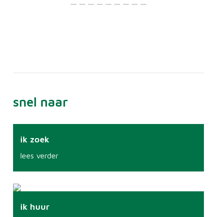
snel naar
ik zoek
lees verder
ik huur