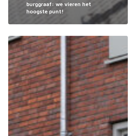
burggraaf: we vieren het
hoogste punt!
Verhaal:
samen
proosten
op
een
prachtige
schilterstraat