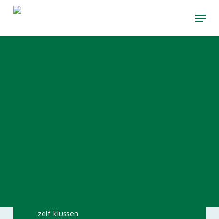
Skip
to
main
content
zelf klussen