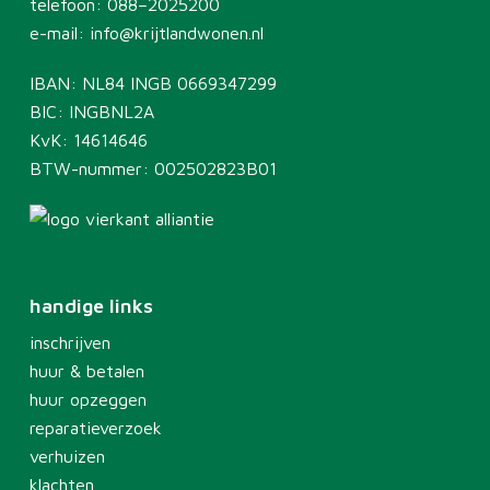
telefoon:
088–2025200
e-mail:
info@krijtlandwonen.nl
IBAN: NL84 INGB 0669347299
BIC: INGBNL2A
KvK: 14614646
BTW-nummer: 002502823B01
handige links
inschrijven
huur & betalen
huur opzeggen
reparatieverzoek
verhuizen
klachten