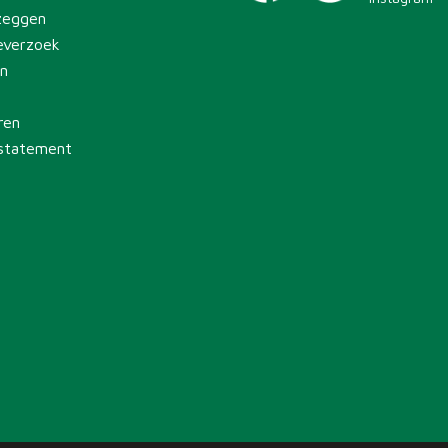
zeggen
everzoek
en
ren
 statement