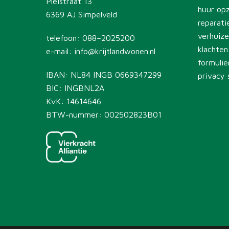
Pleistraat 13
huur op
6369 AJ Simpelveld
reparati
verhuiz
telefoon:
088–2025200
klachten
e-mail:
info@krijtlandwonen.nl
formulie
IBAN: NL84 INGB 0669347299
privacy
BIC: INGBNL2A
KvK: 14614646
BTW-nummer: 002502823B01