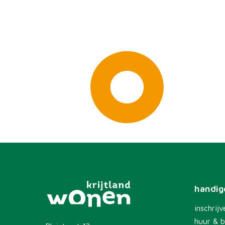
handige
inschrijv
huur & b