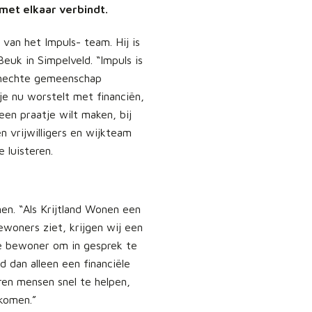
met elkaar verbindt.
 van het Impuls- team. Hij is
euk in Simpelveld. “Impuls is
n hechte gemeenschap
 je nu worstelt met financiën,
n praatje wilt maken, bij
n vrijwilligers en wijkteam
 luisteren.
en. “Als Krijtland Wonen een
woners ziet, krijgen wij een
e bewoner om in gesprek te
 dan alleen een financiële
ren mensen snel te helpen,
komen.”