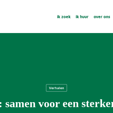
ik zoek
ik huur
over ons
Verhalen
: samen voor een sterke