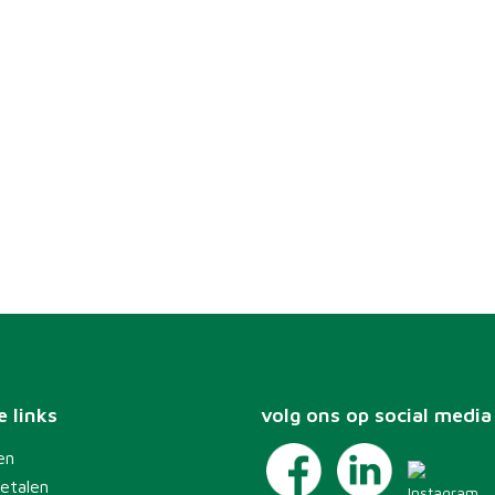
 links
volg ons op social media
en
etalen