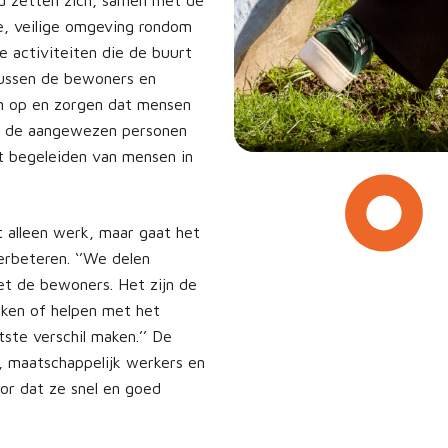
ud zetten zich, samen met de
e, veilige omgeving rondom
 activiteiten die de buurt
tussen de bewoners en
en op en zorgen dat mensen
en de aangewezen personen
het begeleiden van mensen in
t alleen werk, maar gaat het
erbeteren. ‘’We delen
t de bewoners. Het zijn de
inken of helpen met het
ste verschil maken.’’ De
maatschappelijk werkers en
or dat ze snel en goed