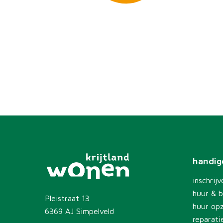
handige
inschrijv
huur & b
Pleistraat 13
huur op
6369 AJ Simpelveld
reparati