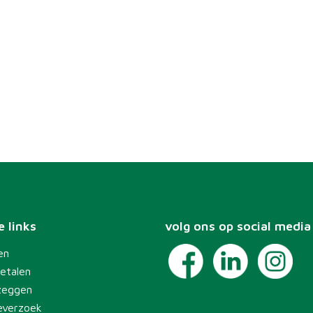
 links
volg ons op social media
en
etalen
zeggen
everzoek