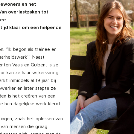
bewoners en het
an overlastzaken tot
wee
tijd klaar om een helpende
n. ‘’Ik begon als trainee en
baarheidswerk’’. Naast
ten Vaals en Gulpen, is ze
r kan ze haar wijkervaring
t inmiddels al 19 jaar bij
ewerker en later stapte ze
den is het creëren van een
e hun dagelijkse werk kleurt.
ingen, zoals het oplossen van
 van mensen die graag