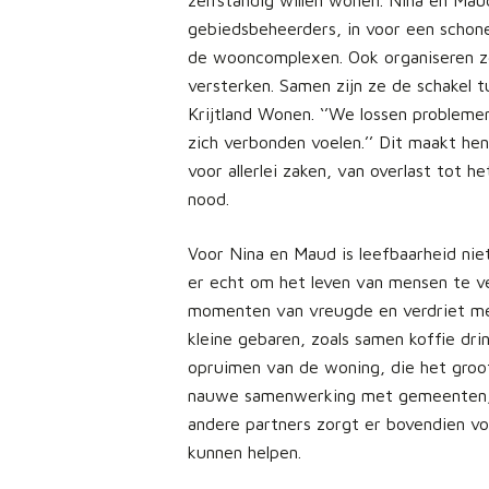
zelfstandig willen wonen. Nina en Ma
gebiedsbeheerders, in voor een schon
de wooncomplexen. Ook organiseren ze
versterken. Samen zijn ze de schakel 
Krijtland Wonen. ‘’We lossen problem
zich verbonden voelen.’’ Dit maakt h
voor allerlei zaken, van overlast tot 
nood.
Voor Nina en Maud is leefbaarheid nie
er echt om het leven van mensen te v
momenten van vreugde en verdriet me
kleine gebaren, zoals samen koffie dr
opruimen van de woning, die het groot
nauwe samenwerking met gemeenten, 
andere partners zorgt er bovendien vo
kunnen helpen.