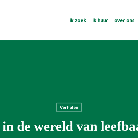
ik zoek
ik huur
over ons
Verhalen
 in de wereld van leefb